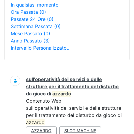
In qualsiasi momento
Ora Passata
(0)
Passate 24 Ore
(0)
Settimana Passata
(0)
Mese Passato
(0)
Anno Passato
(3)
Intervallo Personalizzato…
Ricerca
sull'operatività dei servizi e delle
strutture per il trattamento del disturbo
da gioco di
azzardo
Contenuto Web
sull'operatività dei servizi e delle strutture
per il trattamento del disturbo da gioco di
azzardo
AZZARDO
SLOT MACHINE