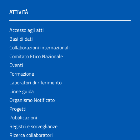
ATTIVITÀ
Accesso agli atti
Basi di dati
Collaborazioni internazionali
Comitato Etico Nazionale
Eventi
Formazione
Laboratori di riferimento
Linee guida
Organismo Notificato
Progetti
Pubblicazioni
Registri e sorveglianze
Ricerca collaboratori