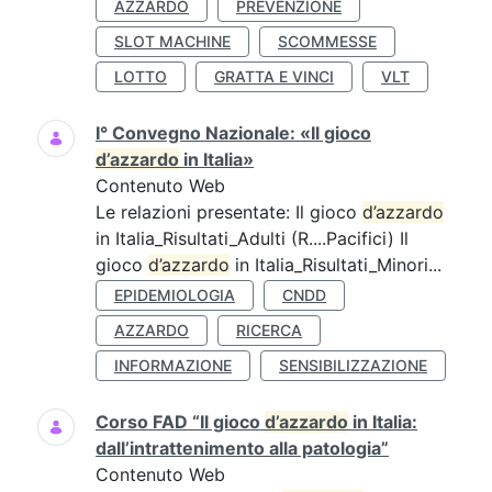
AZZARDO
PREVENZIONE
SLOT MACHINE
SCOMMESSE
LOTTO
GRATTA E VINCI
VLT
I° Convegno Nazionale: «Il gioco
d’azzardo
in Italia»
Contenuto Web
Le relazioni presentate: Il gioco
d’azzardo
in Italia_Risultati_Adulti (R....Pacifici) Il
gioco
d’azzardo
in Italia_Risultati_Minori...
EPIDEMIOLOGIA
CNDD
AZZARDO
RICERCA
INFORMAZIONE
SENSIBILIZZAZIONE
Corso FAD “Il gioco
d’azzardo
in Italia:
dall’intrattenimento alla patologia”
Contenuto Web