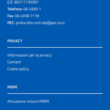
C.F.
80211730587
Telefono:
06 4990 1
Fax:
06 4938 7118
PEC:
protocollo.centrale@pec.iss.it
PRIVACY
Informazioni per la privacy
Contatti
Cookie policy
PNRR
Attuazione misure PNRR