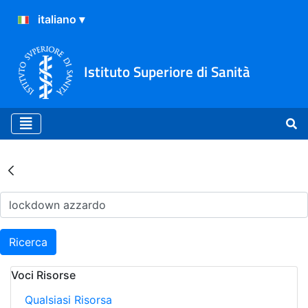
Istituto Superiore di Sanità
Risultati della Ricerca - Ar
Ricerca
Voci Risorse
Qualsiasi Risorsa