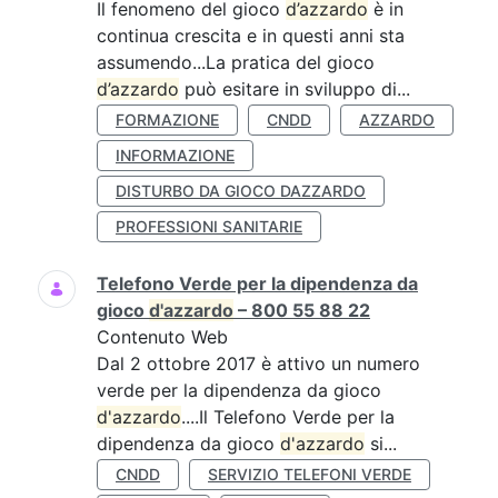
Il fenomeno del gioco
d’azzardo
è in
continua crescita e in questi anni sta
assumendo...La pratica del gioco
d’azzardo
può esitare in sviluppo di...
FORMAZIONE
CNDD
AZZARDO
INFORMAZIONE
DISTURBO DA GIOCO DAZZARDO
PROFESSIONI SANITARIE
Telefono Verde per la dipendenza da
gioco
d'azzardo
– 800 55 88 22
Contenuto Web
Dal 2 ottobre 2017 è attivo un numero
verde per la dipendenza da gioco
d'azzardo
....Il Telefono Verde per la
dipendenza da gioco
d'azzardo
si...
CNDD
SERVIZIO TELEFONI VERDE