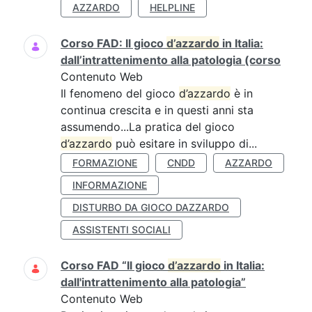
AZZARDO
HELPLINE
Corso FAD: Il gioco
d’azzardo
in Italia:
dall’intrattenimento alla patologia (corso
Contenuto Web
Il fenomeno del gioco
d’azzardo
è in
continua crescita e in questi anni sta
assumendo...La pratica del gioco
d’azzardo
può esitare in sviluppo di...
FORMAZIONE
CNDD
AZZARDO
INFORMAZIONE
DISTURBO DA GIOCO DAZZARDO
ASSISTENTI SOCIALI
Corso FAD “Il gioco
d’azzardo
in Italia:
dall'intrattenimento alla patologia”
Contenuto Web