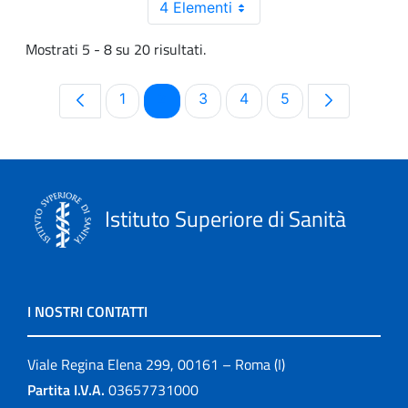
4 Elementi
Mostrati 5 - 8 su 20 risultati.
Pagina
Pagina
Pagina
Pagina
Pagina
1
2
3
4
5
Istituto Superiore di Sanità
I NOSTRI CONTATTI
Viale Regina Elena 299, 00161 – Roma (I)
Partita I.V.A.
03657731000