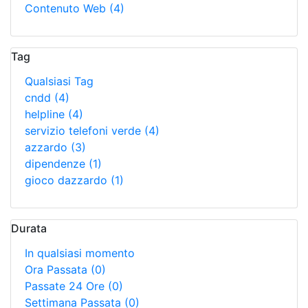
Contenuto Web
(4)
Tag
Qualsiasi Tag
cndd
(4)
helpline
(4)
servizio telefoni verde
(4)
azzardo
(3)
dipendenze
(1)
gioco dazzardo
(1)
Durata
In qualsiasi momento
Ora Passata
(0)
Passate 24 Ore
(0)
Settimana Passata
(0)