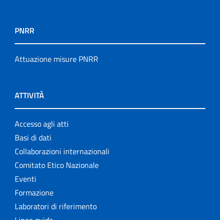
PNRR
Attuazione misure PNRR
ATTIVITÀ
Accesso agli atti
Basi di dati
Collaborazioni internazionali
Comitato Etico Nazionale
Eventi
Formazione
Laboratori di riferimento