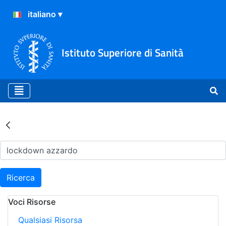
Istituto Superiore di Sanità
Risultati della Ricerca - Ar
Ricerca
Voci Risorse
Qualsiasi Risorsa