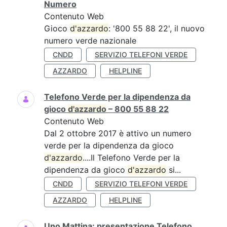
Numero
Contenuto Web
Gioco
d'azzardo
: '800 55 88 22', il nuovo
numero verde nazionale
CNDD
SERVIZIO TELEFONI VERDE
AZZARDO
HELPLINE
Telefono Verde per la dipendenza da
gioco
d'azzardo
– 800 55 88 22
Contenuto Web
Dal 2 ottobre 2017 è attivo un numero
verde per la dipendenza da gioco
d'azzardo
....Il Telefono Verde per la
dipendenza da gioco
d'azzardo
si...
CNDD
SERVIZIO TELEFONI VERDE
AZZARDO
HELPLINE
Uno Mattina: presentazione Telefono