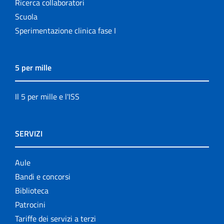
Ricerca collaboratori
Scuola
Sperimentazione clinica fase I
5 per mille
Il 5 per mille e l'ISS
SERVIZI
Aule
Bandi e concorsi
Biblioteca
Patrocini
Tariffe dei servizi a terzi