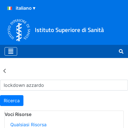
Istituto Superiore di Sanità
Risultati della Ricerca - Ar
Ricerca
Voci Risorse
Qualsiasi Risorsa