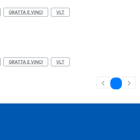
GRATTA E VINCI
VLT
GRATTA E VINCI
VLT
Pagina
1