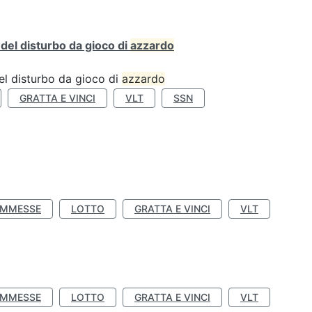
o del disturbo da gioco di
azzardo
 del disturbo da gioco di
azzardo
GRATTA E VINCI
VLT
SSN
MMESSE
LOTTO
GRATTA E VINCI
VLT
MMESSE
LOTTO
GRATTA E VINCI
VLT