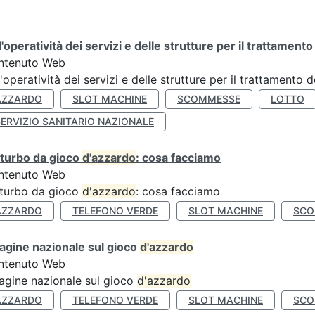
l'operatività dei servizi e delle strutture per il trattament
ntenuto Web
l'operatività dei servizi e delle strutture per il trattamento
AZZARDO
SLOT MACHINE
SCOMMESSE
LOTTO
SERVIZIO SANITARIO NAZIONALE
sturbo da gioco
d'azzardo
: cosa facciamo
ntenuto Web
sturbo da gioco
d'azzardo
: cosa facciamo
AZZARDO
TELEFONO VERDE
SLOT MACHINE
SCO
agine nazionale sul gioco
d'azzardo
ntenuto Web
agine nazionale sul gioco
d'azzardo
AZZARDO
TELEFONO VERDE
SLOT MACHINE
SCO