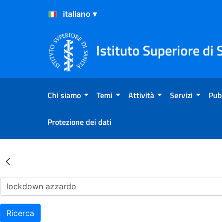
Salta al Contenuto
Salta al Footer
Istituto Superiore di 
Chi siamo
Temi
Attività
Servizi
Pub
Protezione dei dati
Risultati della Ricerca - Ar
Ricerca