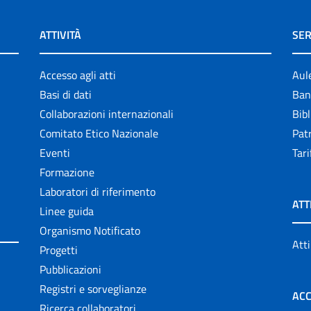
ATTIVITÀ
SER
Accesso agli atti
Aul
Basi di dati
Ban
Collaborazioni internazionali
Bibl
Comitato Etico Nazionale
Patr
Eventi
Tari
Formazione
Laboratori di riferimento
ATT
Linee guida
Organismo Notificato
Atti
Progetti
Pubblicazioni
Registri e sorveglianze
ACC
Ricerca collaboratori