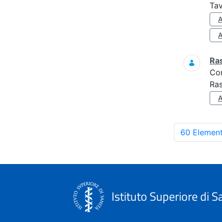
Tav
Ra
Co
Ra
60 Element
Istituto Superiore di S