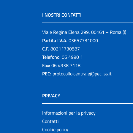
I NOSTRI CONTATTI
Viale Regina Elena 299, 00161 – Roma (I)
Partita I.V.A.
03657731000
C.F.
80211730587
Telefono:
06 4990 1
Fax:
06 4938 7118
PEC:
protocollo.centrale@pec.iss.it
PRIVACY
Informazioni per la privacy
Contatti
Cookie policy