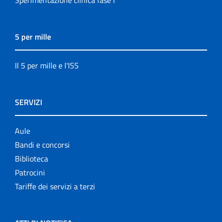
Sperimentazione clinica fase I
5 per mille
Il 5 per mille e l'ISS
SERVIZI
Aule
Bandi e concorsi
Biblioteca
Patrocini
Tariffe dei servizi a terzi