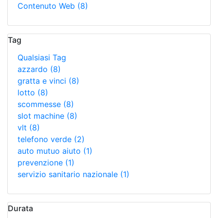
Contenuto Web
(8)
Tag
Qualsiasi Tag
azzardo
(8)
gratta e vinci
(8)
lotto
(8)
scommesse
(8)
slot machine
(8)
vlt
(8)
telefono verde
(2)
auto mutuo aiuto
(1)
prevenzione
(1)
servizio sanitario nazionale
(1)
Durata