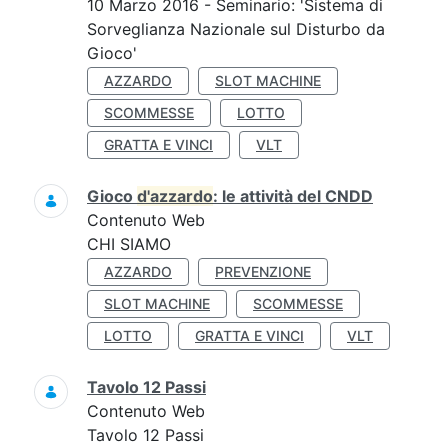
10 Marzo 2016 - Seminario: 'Sistema di
Sorveglianza Nazionale sul Disturbo da
Gioco'
AZZARDO
SLOT MACHINE
SCOMMESSE
LOTTO
GRATTA E VINCI
VLT
Gioco
d'azzardo
: le attività del CNDD
Contenuto Web
CHI SIAMO
AZZARDO
PREVENZIONE
SLOT MACHINE
SCOMMESSE
LOTTO
GRATTA E VINCI
VLT
Tavolo 12 Passi
Contenuto Web
Tavolo 12 Passi