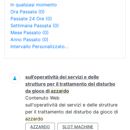
In qualsiasi momento
Ora Passata
(0)
Passate 24 Ore
(0)
Settimana Passata
(0)
Mese Passato
(0)
Anno Passato
(0)
Intervallo Personalizzato…
Ricerca
sull'operatività dei servizi e delle
strutture per il trattamento del disturbo
da gioco di
azzardo
Contenuto Web
sull'operatività dei servizi e delle strutture
per il trattamento del disturbo da gioco di
azzardo
AZZARDO
SLOT MACHINE