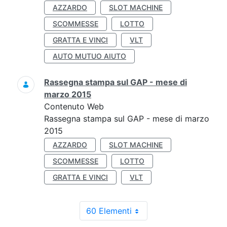
AZZARDO
SLOT MACHINE
SCOMMESSE
LOTTO
GRATTA E VINCI
VLT
AUTO MUTUO AIUTO
Rassegna stampa sul GAP - mese di
marzo 2015
Contenuto Web
Rassegna stampa sul GAP - mese di marzo
2015
AZZARDO
SLOT MACHINE
SCOMMESSE
LOTTO
GRATTA E VINCI
VLT
60 Elementi