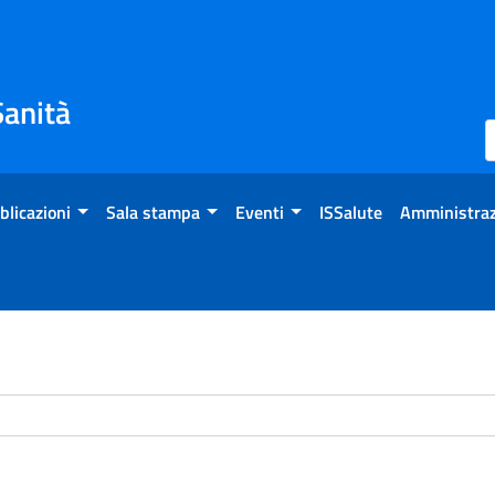
Sanità
blicazioni
Sala stampa
Eventi
ISSalute
Amministraz
chivio