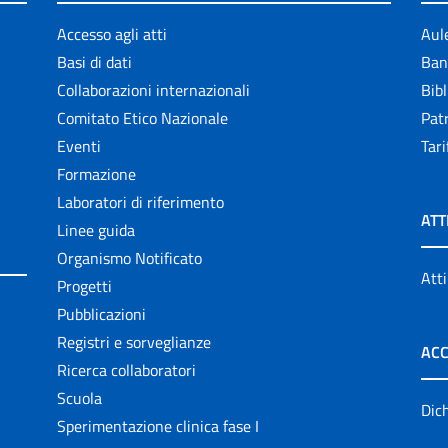
Accesso agli atti
Aul
Basi di dati
Ban
Collaborazioni internazionali
Bibl
Comitato Etico Nazionale
Patr
Eventi
Tari
Formazione
Laboratori di riferimento
ATT
Linee guida
Organismo Notificato
Atti
Progetti
Pubblicazioni
Registri e sorveglianze
ACC
Ricerca collaboratori
Scuola
Dich
Sperimentazione clinica fase I