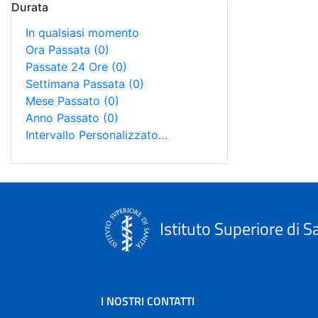
Durata
In qualsiasi momento
Ora Passata
(0)
Passate 24 Ore
(0)
Settimana Passata
(0)
Mese Passato
(0)
Anno Passato
(0)
Intervallo Personalizzato…
Istituto Superiore di S
I NOSTRI CONTATTI