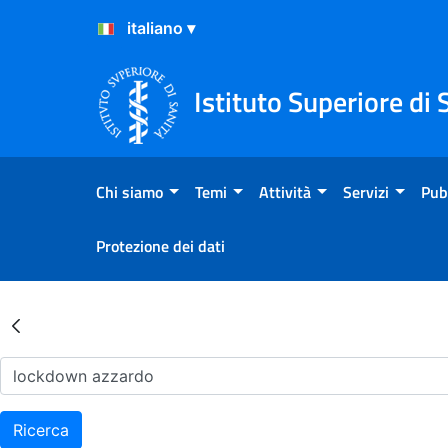
Salta al Contenuto
Salta al Footer
Istituto Superiore di 
Chi siamo
Temi
Attività
Servizi
Pub
Protezione dei dati
Risultati della Ricerca - Ar
Ricerca