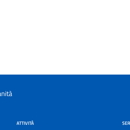
anità
ATTIVITÀ
SER