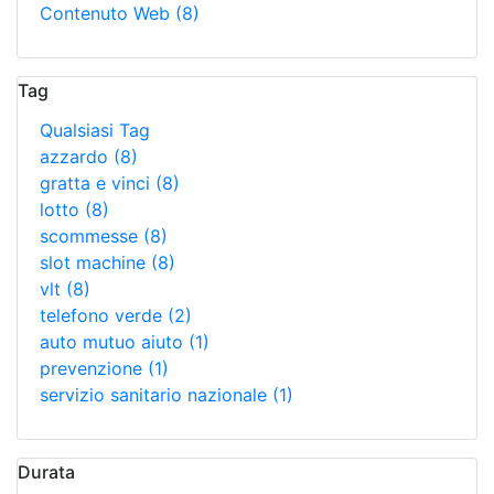
Contenuto Web
(8)
Tag
Qualsiasi Tag
azzardo
(8)
gratta e vinci
(8)
lotto
(8)
scommesse
(8)
slot machine
(8)
vlt
(8)
telefono verde
(2)
auto mutuo aiuto
(1)
prevenzione
(1)
servizio sanitario nazionale
(1)
Durata