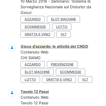
10 Marzo 2016 - Seminario: 'Sistema di
Sorveglianza Nazionale sul Disturbo da
Gioco'
AZZARDO
SLOT MACHINE
SCOMMESSE
LOTTO
GRATTA E VINCI
VLT
Gioco
d'azzardo
: le attività del CNDD
Contenuto Web
CHI SIAMO
AZZARDO
PREVENZIONE
SLOT MACHINE
SCOMMESSE
LOTTO
GRATTA E VINCI
VLT
Tavolo 12 Passi
Contenuto Web
Tavolo 12 Passi