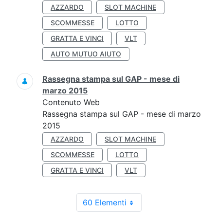
AZZARDO
SLOT MACHINE
SCOMMESSE
LOTTO
GRATTA E VINCI
VLT
AUTO MUTUO AIUTO
Rassegna stampa sul GAP - mese di
marzo 2015
Contenuto Web
Rassegna stampa sul GAP - mese di marzo
2015
AZZARDO
SLOT MACHINE
SCOMMESSE
LOTTO
GRATTA E VINCI
VLT
60 Elementi