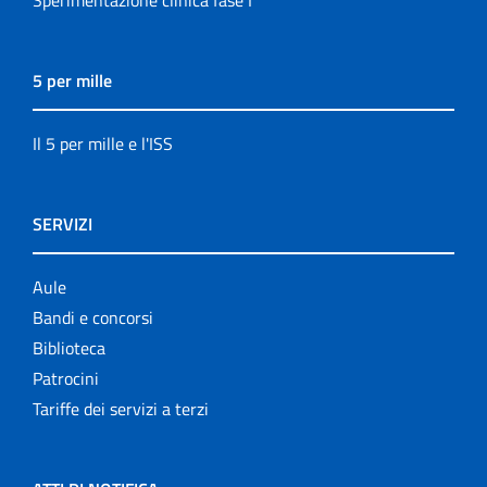
Sperimentazione clinica fase I
5 per mille
Il 5 per mille e l'ISS
SERVIZI
Aule
Bandi e concorsi
Biblioteca
Patrocini
Tariffe dei servizi a terzi