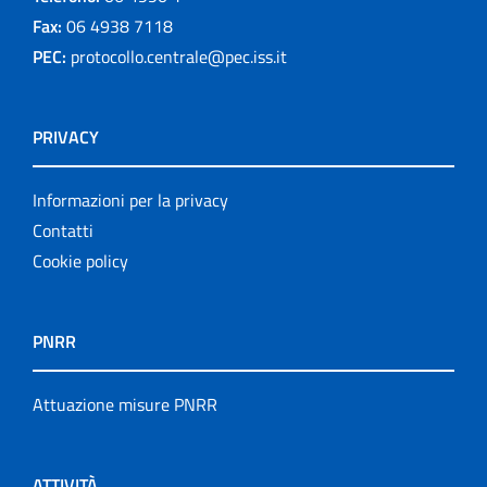
Fax:
06 4938 7118
PEC:
protocollo.centrale@pec.iss.it
PRIVACY
Informazioni per la privacy
Contatti
Cookie policy
PNRR
Attuazione misure PNRR
ATTIVITÀ