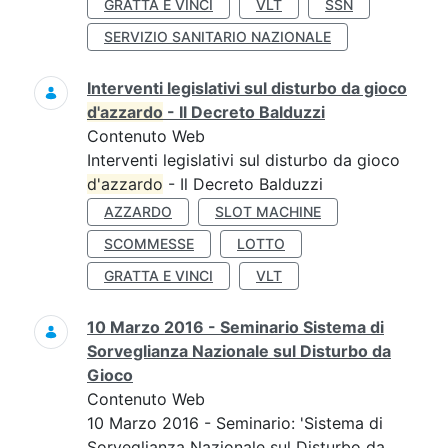
GRATTA E VINCI
VLT
SSN
SERVIZIO SANITARIO NAZIONALE
Interventi legislativi sul disturbo da gioco
d'azzardo
- Il Decreto Balduzzi
Contenuto Web
Interventi legislativi sul disturbo da gioco
d'azzardo
- Il Decreto Balduzzi
AZZARDO
SLOT MACHINE
SCOMMESSE
LOTTO
GRATTA E VINCI
VLT
10 Marzo 2016 - Seminario Sistema di
Sorveglianza Nazionale sul Disturbo da
Gioco
Contenuto Web
10 Marzo 2016 - Seminario: 'Sistema di
Sorveglianza Nazionale sul Disturbo da