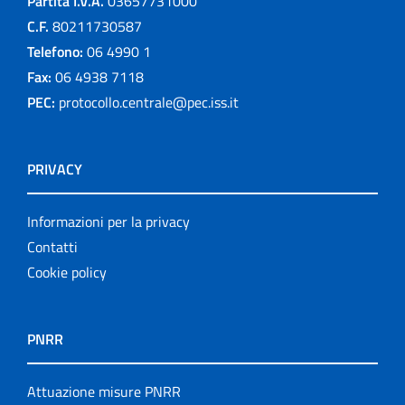
Partita I.V.A.
03657731000
C.F.
80211730587
Telefono:
06 4990 1
Fax:
06 4938 7118
PEC:
protocollo.centrale@pec.iss.it
PRIVACY
Informazioni per la privacy
Contatti
Cookie policy
PNRR
Attuazione misure PNRR