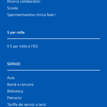
Ricerca collaboratori
Scuola
Sperimentazione clinica fase I
5 per mille
Il 5 per mille e l'ISS
SERVIZI
Aule
Bandi e concorsi
Biblioteca
Patrocini
Tariffe dei servizi a terzi