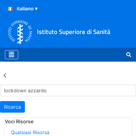
Istituto Superiore di Sanità
Risultati della Ricerca - Ar
Ricerca
Voci Risorse
Qualsiasi Risorsa