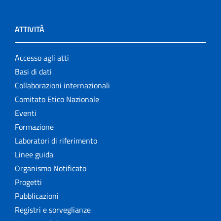
ATTIVITÀ
Accesso agli atti
Basi di dati
Collaborazioni internazionali
Comitato Etico Nazionale
Eventi
Formazione
Laboratori di riferimento
Linee guida
Organismo Notificato
Progetti
Pubblicazioni
Registri e sorveglianze