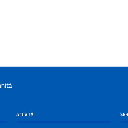
anità
ATTIVITÀ
SER