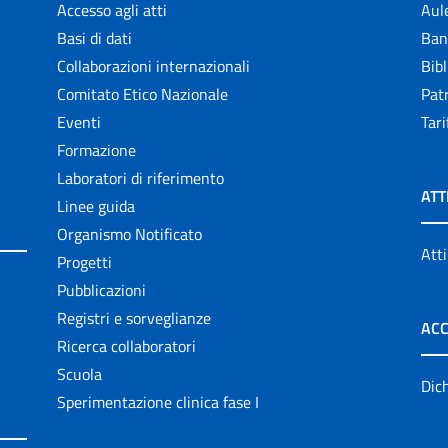
Accesso agli atti
Aul
Basi di dati
Ban
Collaborazioni internazionali
Bibl
Comitato Etico Nazionale
Patr
Eventi
Tari
Formazione
Laboratori di riferimento
ATT
Linee guida
Organismo Notificato
Atti
Progetti
Pubblicazioni
Registri e sorveglianze
ACC
Ricerca collaboratori
Scuola
Dich
Sperimentazione clinica fase I