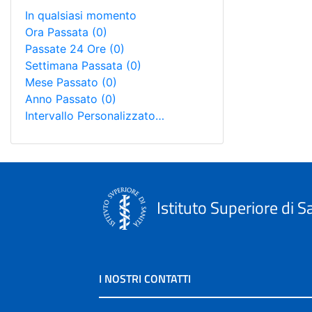
In qualsiasi momento
Ora Passata
(0)
Passate 24 Ore
(0)
Settimana Passata
(0)
Mese Passato
(0)
Anno Passato
(0)
Intervallo Personalizzato…
Istituto Superiore di S
I NOSTRI CONTATTI