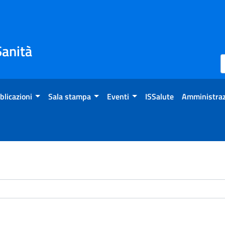
Sanità
blicazioni
Sala stampa
Eventi
ISSalute
Amministraz
chivio