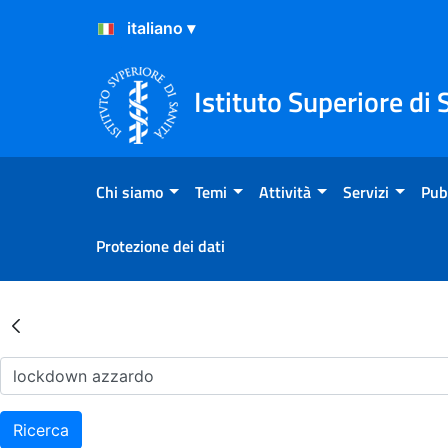
Salta al Contenuto
Salta al Footer
Istituto Superiore di 
Chi siamo
Temi
Attività
Servizi
Pub
Protezione dei dati
Risultati della Ricerca - Ar
Ricerca