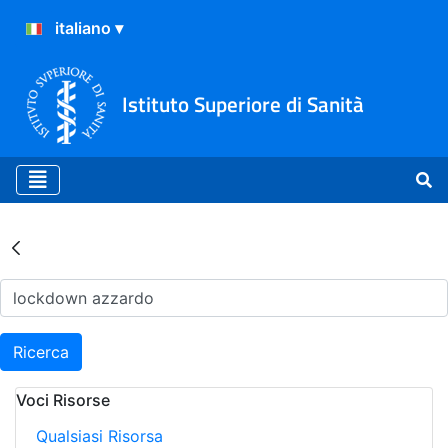
Istituto Superiore di Sanità
Risultati della Ricerca - Ar
Ricerca
Voci Risorse
Qualsiasi Risorsa