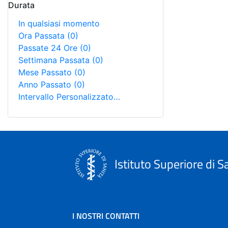
Durata
In qualsiasi momento
Ora Passata
(0)
Passate 24 Ore
(0)
Settimana Passata
(0)
Mese Passato
(0)
Anno Passato
(0)
Intervallo Personalizzato…
Istituto Superiore di S
I NOSTRI CONTATTI