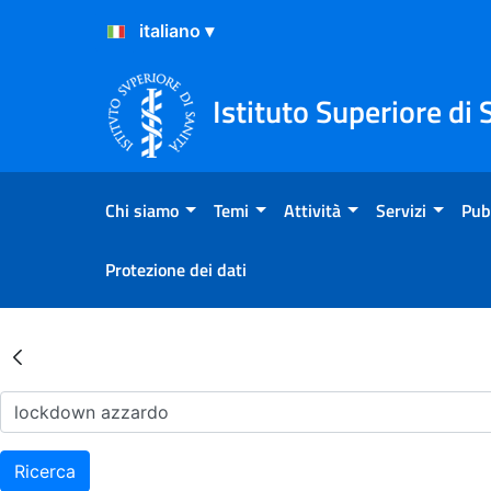
Salta al Contenuto
Salta al Footer
Istituto Superiore di 
Chi siamo
Temi
Attività
Servizi
Pub
Protezione dei dati
Risultati della Ricerca - Ar
Ricerca