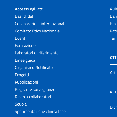
Accesso agli atti
Aul
Basi di dati
Ban
Collaborazioni internazionali
Bibl
Comitato Etico Nazionale
Patr
Eventi
Tari
Formazione
Laboratori di riferimento
ATT
Linee guida
Organismo Notificato
Atti
Progetti
Pubblicazioni
Registri e sorveglianze
ACC
Ricerca collaboratori
Scuola
Dich
Sperimentazione clinica fase I