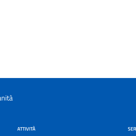
anità
ATTIVITÀ
SER