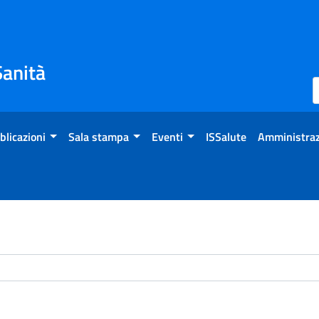
Sanità
blicazioni
Sala stampa
Eventi
ISSalute
Amministraz
chivio