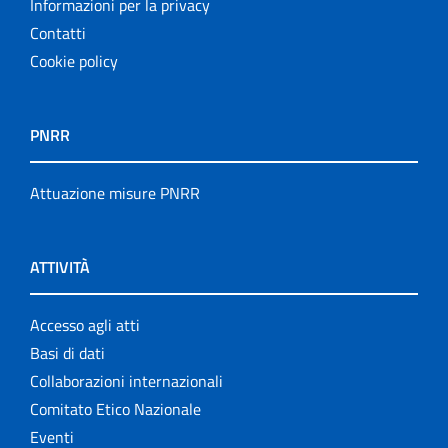
Informazioni per la privacy
Contatti
Cookie policy
PNRR
Attuazione misure PNRR
ATTIVITÀ
Accesso agli atti
Basi di dati
Collaborazioni internazionali
Comitato Etico Nazionale
Eventi