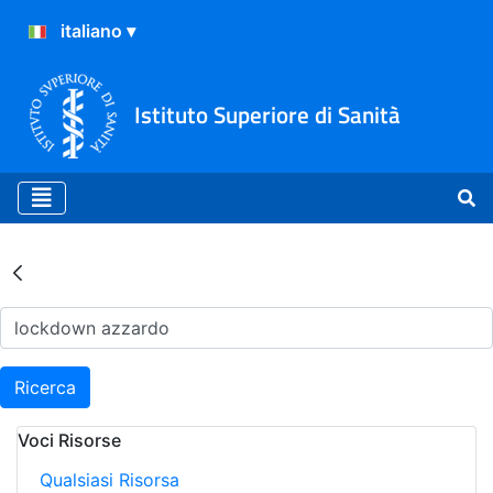
Istituto Superiore di Sanità
Risultati della Ricerca - Ar
Ricerca
Voci Risorse
Qualsiasi Risorsa