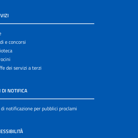
VIZI
e
di e concorsi
ioteca
ocini
ffe dei servizi a terzi
I DI NOTIFICA
 di notificazione per pubblici proclami
ESSIBILITÀ