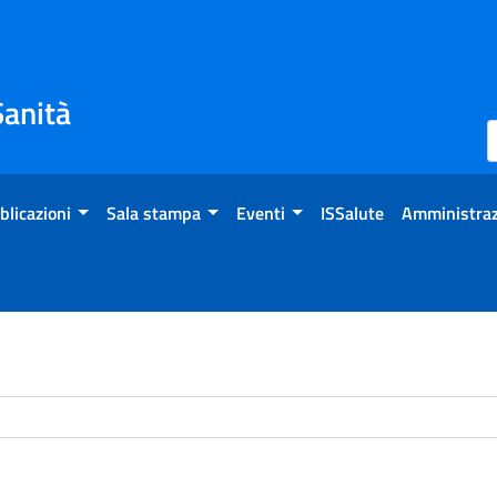
Sanità
blicazioni
Sala stampa
Eventi
ISSalute
Amministraz
chivio