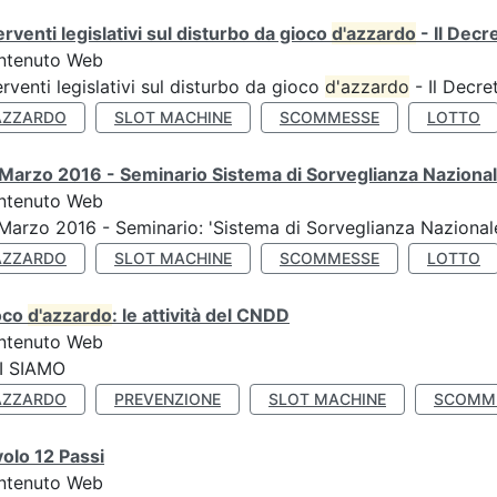
erventi legislativi sul disturbo da gioco
d'azzardo
- Il Decr
ntenuto Web
erventi legislativi sul disturbo da gioco
d'azzardo
- Il Decre
AZZARDO
SLOT MACHINE
SCOMMESSE
LOTTO
Marzo 2016 - Seminario Sistema di Sorveglianza Nazional
ntenuto Web
Marzo 2016 - Seminario: 'Sistema di Sorveglianza Nazional
AZZARDO
SLOT MACHINE
SCOMMESSE
LOTTO
oco
d'azzardo
: le attività del CNDD
ntenuto Web
I SIAMO
AZZARDO
PREVENZIONE
SLOT MACHINE
SCOMM
olo 12 Passi
ntenuto Web