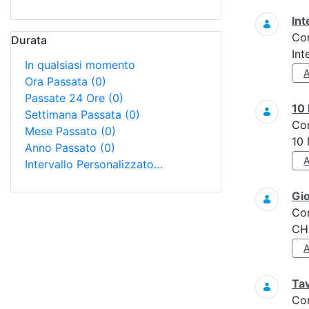
Int
Co
Durata
Int
In qualsiasi momento
Ora Passata
(0)
Passate 24 Ore
(0)
10 
Settimana Passata
(0)
Co
Mese Passato
(0)
10 
Anno Passato
(0)
Intervallo Personalizzato…
Gi
Co
CH
Tav
Co