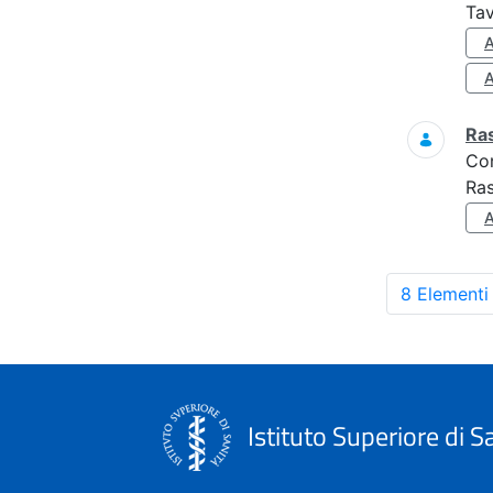
Tav
Ra
Co
Ra
8 Elementi
Istituto Superiore di S