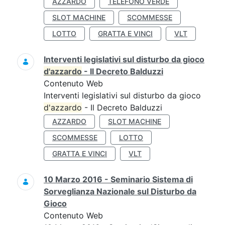
AZZARDO
TELEFONO VERDE
SLOT MACHINE
SCOMMESSE
LOTTO
GRATTA E VINCI
VLT
Interventi legislativi sul disturbo da gioco
d'azzardo
- Il Decreto Balduzzi
Contenuto Web
Interventi legislativi sul disturbo da gioco
d'azzardo
- Il Decreto Balduzzi
AZZARDO
SLOT MACHINE
SCOMMESSE
LOTTO
GRATTA E VINCI
VLT
10 Marzo 2016 - Seminario Sistema di
Sorveglianza Nazionale sul Disturbo da
Gioco
Contenuto Web