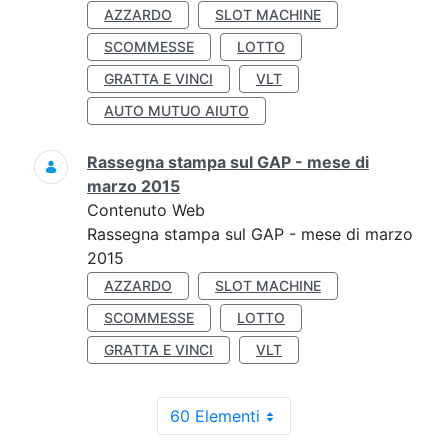
AZZARDO
SLOT MACHINE
SCOMMESSE
LOTTO
GRATTA E VINCI
VLT
AUTO MUTUO AIUTO
Rassegna stampa sul GAP - mese di
marzo 2015
Contenuto Web
Rassegna stampa sul GAP - mese di marzo
2015
AZZARDO
SLOT MACHINE
SCOMMESSE
LOTTO
GRATTA E VINCI
VLT
60 Elementi