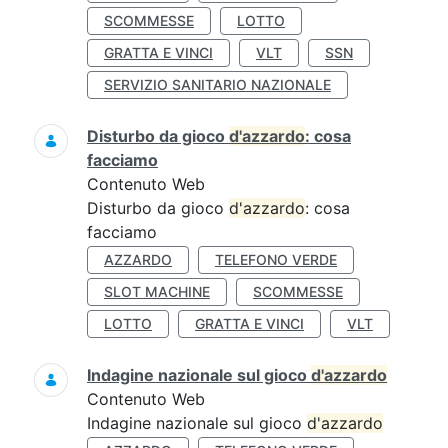
SCOMMESSE
LOTTO
GRATTA E VINCI
VLT
SSN
SERVIZIO SANITARIO NAZIONALE
Disturbo da gioco
d'azzardo
: cosa
facciamo
Contenuto Web
Disturbo da gioco
d'azzardo
: cosa
facciamo
AZZARDO
TELEFONO VERDE
SLOT MACHINE
SCOMMESSE
LOTTO
GRATTA E VINCI
VLT
Indagine nazionale sul gioco
d'azzardo
Contenuto Web
Indagine nazionale sul gioco
d'azzardo