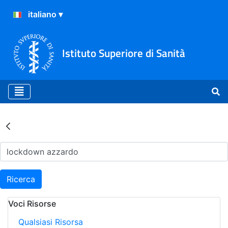
Istituto Superiore di Sanità
Risultati della Ricerca - Ar
Ricerca
Voci Risorse
Qualsiasi Risorsa