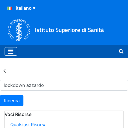
Istituto Superiore di Sanità
Risultati della Ricerca - Ar
Ricerca
Voci Risorse
Qualsiasi Risorsa