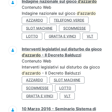
Indagine nazionale sul gioco
d'azzardo
Contenuto Web
Indagine nazionale sul gioco
d'azzardo
AZZARDO
TELEFONO VERDE
SLOT MACHINE
SCOMMESSE
LOTTO
GRATTA E VINCI
VLT
Interventi legislativi sul disturbo da gioco
d'azzardo
- Il Decreto Balduzzi
Contenuto Web
Interventi legislativi sul disturbo da gioco
d'azzardo
- Il Decreto Balduzzi
AZZARDO
SLOT MACHINE
SCOMMESSE
LOTTO
GRATTA E VINCI
VLT
10 Marzo 2016 - Seminario Sistema di