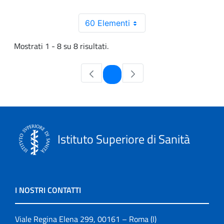
60 Elementi
Mostrati 1 - 8 su 8 risultati.
Pagina
1
Istituto Superiore di Sanità
I NOSTRI CONTATTI
Viale Regina Elena 299, 00161 – Roma (I)