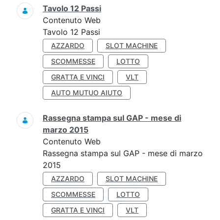
Tavolo 12 Passi
Contenuto Web
Tavolo 12 Passi
AZZARDO
SLOT MACHINE
SCOMMESSE
LOTTO
GRATTA E VINCI
VLT
AUTO MUTUO AIUTO
Rassegna stampa sul GAP - mese di
marzo 2015
Contenuto Web
Rassegna stampa sul GAP - mese di marzo
2015
AZZARDO
SLOT MACHINE
SCOMMESSE
LOTTO
GRATTA E VINCI
VLT