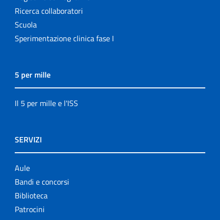
Ricerca collaboratori
Scuola
Sperimentazione clinica fase I
5 per mille
Il 5 per mille e l'ISS
SERVIZI
Aule
Bandi e concorsi
Biblioteca
Patrocini