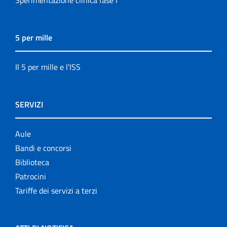
Sperimentazione clinica fase I
5 per mille
Il 5 per mille e l'ISS
SERVIZI
Aule
Bandi e concorsi
Biblioteca
Patrocini
Tariffe dei servizi a terzi