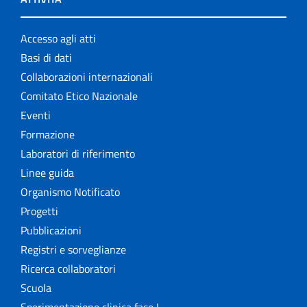
Accesso agli atti
Basi di dati
Collaborazioni internazionali
Comitato Etico Nazionale
Eventi
Formazione
Laboratori di riferimento
Linee guida
Organismo Notificato
Progetti
Pubblicazioni
Registri e sorveglianze
Ricerca collaboratori
Scuola