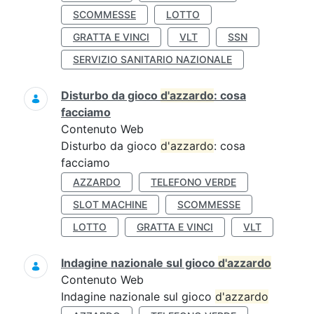
SCOMMESSE
LOTTO
GRATTA E VINCI
VLT
SSN
SERVIZIO SANITARIO NAZIONALE
Disturbo da gioco
d'azzardo
: cosa
facciamo
Contenuto Web
Disturbo da gioco
d'azzardo
: cosa
facciamo
AZZARDO
TELEFONO VERDE
SLOT MACHINE
SCOMMESSE
LOTTO
GRATTA E VINCI
VLT
Indagine nazionale sul gioco
d'azzardo
Contenuto Web
Indagine nazionale sul gioco
d'azzardo