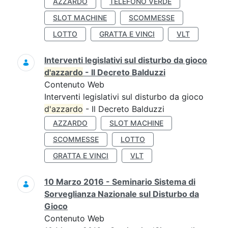
AZZARDO
TELEFONO VERDE
SLOT MACHINE
SCOMMESSE
LOTTO
GRATTA E VINCI
VLT
Interventi legislativi sul disturbo da gioco
d'azzardo
- Il Decreto Balduzzi
Contenuto Web
Interventi legislativi sul disturbo da gioco
d'azzardo
- Il Decreto Balduzzi
AZZARDO
SLOT MACHINE
SCOMMESSE
LOTTO
GRATTA E VINCI
VLT
10 Marzo 2016 - Seminario Sistema di
Sorveglianza Nazionale sul Disturbo da
Gioco
Contenuto Web