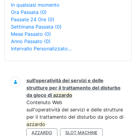
In qualsiasi momento
Ora Passata
(0)
Passate 24 Ore
(0)
Settimana Passata
(0)
Mese Passato
(0)
Anno Passato
(0)
Intervallo Personalizzato…
Ricerca
sull'operatività dei servizi e delle
strutture per il trattamento del disturbo
da gioco di
azzardo
Contenuto Web
sull'operatività dei servizi e delle strutture
per il trattamento del disturbo da gioco di
azzardo
AZZARDO
SLOT MACHINE