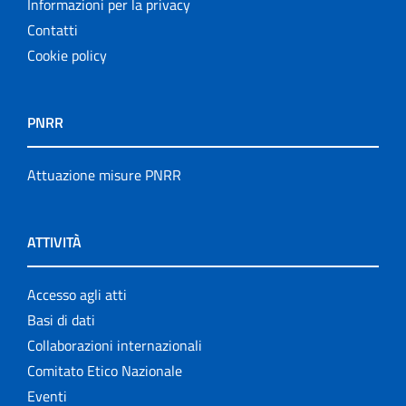
Informazioni per la privacy
Contatti
Cookie policy
PNRR
Attuazione misure PNRR
ATTIVITÀ
Accesso agli atti
Basi di dati
Collaborazioni internazionali
Comitato Etico Nazionale
Eventi