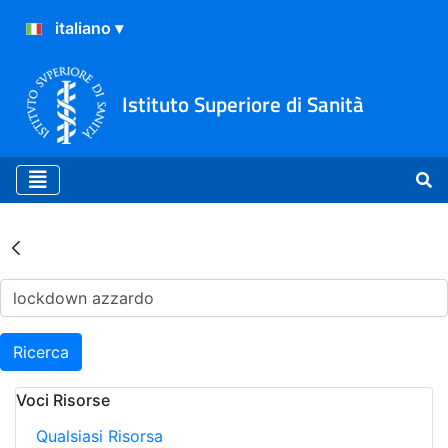
Istituto Superiore di Sanità
Risultati della Ricerca - Ar
Ricerca
Voci Risorse
Qualsiasi Risorsa