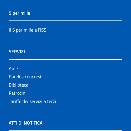
5 per mille
Il 5 per mille e l'ISS
SERVIZI
Aule
Bandi e concorsi
Biblioteca
Patrocini
Tariffe dei servizi a terzi
ATTI DI NOTIFICA