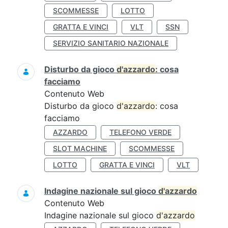
SCOMMESSE
LOTTO
GRATTA E VINCI
VLT
SSN
SERVIZIO SANITARIO NAZIONALE
Disturbo da gioco
d'azzardo
: cosa
facciamo
Contenuto Web
Disturbo da gioco
d'azzardo
: cosa
facciamo
AZZARDO
TELEFONO VERDE
SLOT MACHINE
SCOMMESSE
LOTTO
GRATTA E VINCI
VLT
Indagine nazionale sul gioco
d'azzardo
Contenuto Web
Indagine nazionale sul gioco
d'azzardo