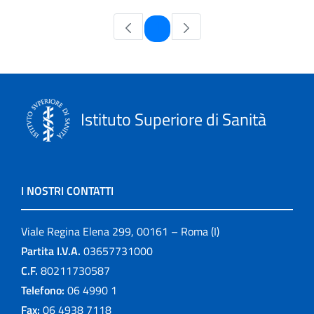
Pagina
1
Istituto Superiore di Sanità
I NOSTRI CONTATTI
Viale Regina Elena 299, 00161 – Roma (I)
Partita I.V.A.
03657731000
C.F.
80211730587
Telefono:
06 4990 1
Fax:
06 4938 7118