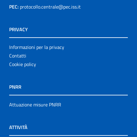
PEC:
protocollo.centrale@pec.iss.it
PRIVACY
Informazioni per la privacy
Contatti
Cookie policy
PNRR
Attuazione misure PNRR
ATTIVITÀ