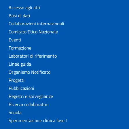
Accesso agli atti
Basi di dati
Collaborazioni internazionali
Comitato Etico Nazionale
Eventi
Formazione
Laboratori di riferimento
Linee guida
Organismo Notificato
Progetti
Pubblicazioni
Registri e sorveglianze
Ricerca collaboratori
Scuola
Sperimentazione clinica fase I