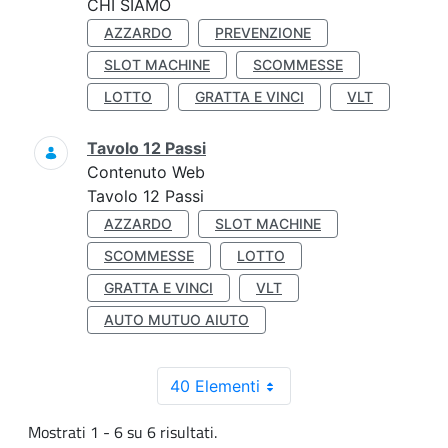
CHI SIAMO
AZZARDO
PREVENZIONE
SLOT MACHINE
SCOMMESSE
LOTTO
GRATTA E VINCI
VLT
Tavolo 12 Passi
Contenuto Web
Tavolo 12 Passi
AZZARDO
SLOT MACHINE
SCOMMESSE
LOTTO
GRATTA E VINCI
VLT
AUTO MUTUO AIUTO
40 Elementi
Mostrati 1 - 6 su 6 risultati.