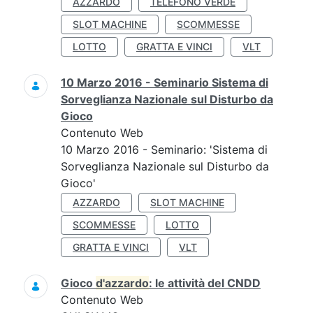
AZZARDO
TELEFONO VERDE
SLOT MACHINE
SCOMMESSE
LOTTO
GRATTA E VINCI
VLT
10 Marzo 2016 - Seminario Sistema di
Sorveglianza Nazionale sul Disturbo da
Gioco
Contenuto Web
10 Marzo 2016 - Seminario: 'Sistema di
Sorveglianza Nazionale sul Disturbo da
Gioco'
AZZARDO
SLOT MACHINE
SCOMMESSE
LOTTO
GRATTA E VINCI
VLT
Gioco
d'azzardo
: le attività del CNDD
Contenuto Web