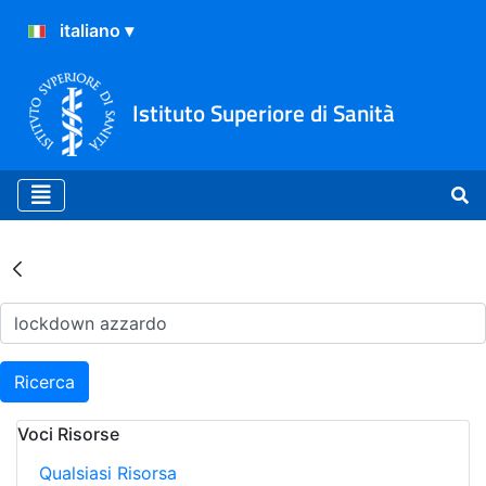
Istituto Superiore di Sanità
Risultati della Ricerca - Ar
Ricerca
Voci Risorse
Qualsiasi Risorsa