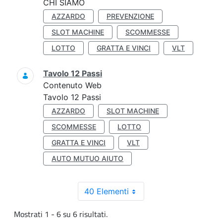
CHI SIAMO
AZZARDO
PREVENZIONE
SLOT MACHINE
SCOMMESSE
LOTTO
GRATTA E VINCI
VLT
Tavolo 12 Passi
Contenuto Web
Tavolo 12 Passi
AZZARDO
SLOT MACHINE
SCOMMESSE
LOTTO
GRATTA E VINCI
VLT
AUTO MUTUO AIUTO
40 Elementi
Mostrati 1 - 6 su 6 risultati.