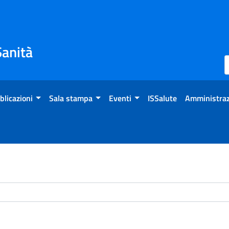
Sanità
blicazioni
Sala stampa
Eventi
ISSalute
Amministraz
chivio