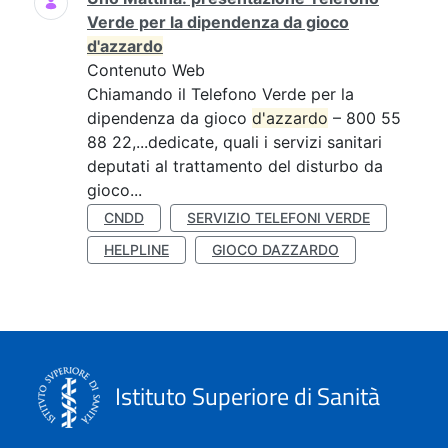
Verde per la dipendenza da gioco
d'azzardo
Contenuto Web
Chiamando il Telefono Verde per la
dipendenza da gioco
d'azzardo
– 800 55
88 22,...dedicate, quali i servizi sanitari
deputati al trattamento del disturbo da
gioco...
CNDD
SERVIZIO TELEFONI VERDE
HELPLINE
GIOCO DAZZARDO
Istituto Superiore di Sanità