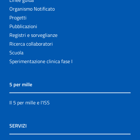
Linee guida
Organismo Notificato
Progetti
Pubblicazioni
Registri e sorveglianze
Ricerca collaboratori
Scuola
Sperimentazione clinica fase I
5 per mille
Il 5 per mille e l'ISS
SERVIZI