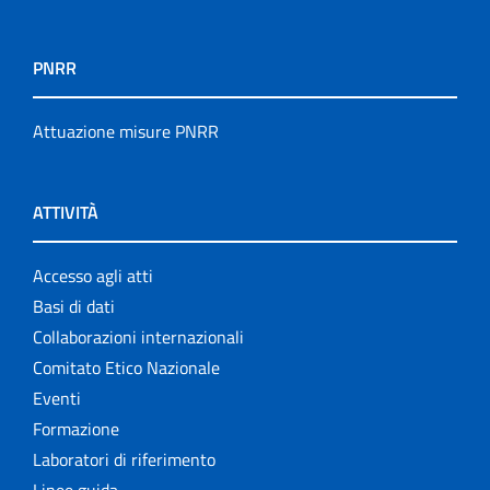
PNRR
Attuazione misure PNRR
ATTIVITÀ
Accesso agli atti
Basi di dati
Collaborazioni internazionali
Comitato Etico Nazionale
Eventi
Formazione
Laboratori di riferimento