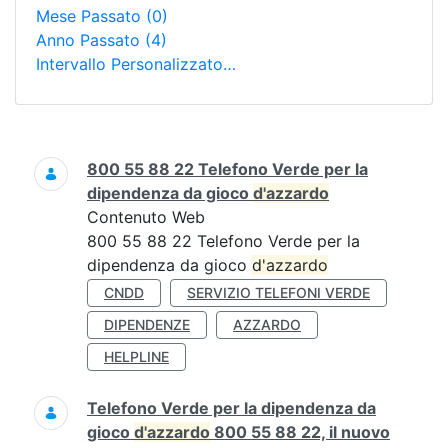
Mese Passato
(0)
Anno Passato
(4)
Intervallo Personalizzato…
Ricerca
800 55 88 22 Telefono Verde per la
dipendenza da gioco
d'azzardo
Contenuto Web
800 55 88 22 Telefono Verde per la
dipendenza da gioco
d'azzardo
CNDD
SERVIZIO TELEFONI VERDE
DIPENDENZE
AZZARDO
HELPLINE
Telefono Verde per la dipendenza da
gioco
d'azzardo
800 55 88 22, il nuovo