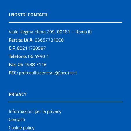
I NOSTRI CONTATTI
Viale Regina Elena 299, 00161 – Roma (I)
Partita I.V.A.
03657731000
C.F.
80211730587
Telefono:
06 4990 1
Fax:
06 4938 7118
PEC:
protocollo.centrale@pec.iss.it
PRIVACY
Informazioni per la privacy
Contatti
Cookie policy