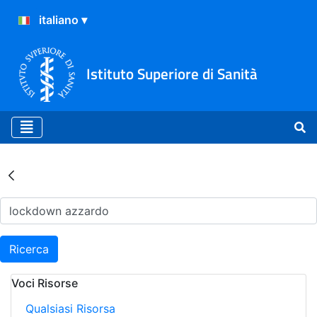
Istituto Superiore di Sanità
Risultati della Ricerca - Ar
Ricerca
Voci Risorse
Qualsiasi Risorsa