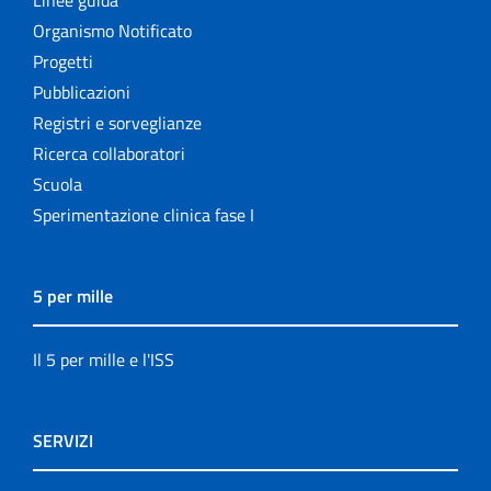
Linee guida
Organismo Notificato
Progetti
Pubblicazioni
Registri e sorveglianze
Ricerca collaboratori
Scuola
Sperimentazione clinica fase I
5 per mille
Il 5 per mille e l'ISS
SERVIZI