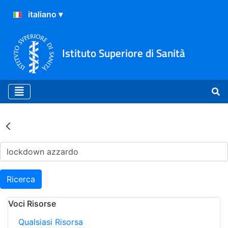
Istituto Superiore di Sanità
Risultati della Ricerca - Ar
Ricerca
Voci Risorse
Qualsiasi Risorsa