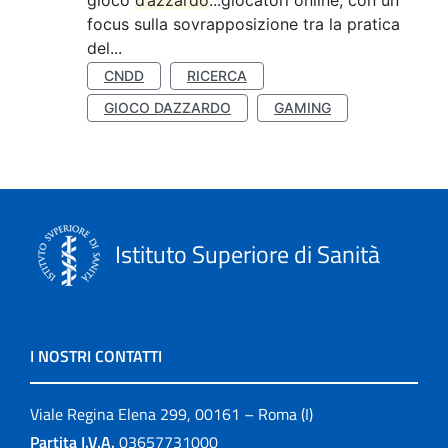
gioco
d’azzardo
...giocatori online, con un
focus sulla sovrapposizione tra la pratica
del...
CNDD
RICERCA
GIOCO DAZZARDO
GAMING
Istituto Superiore di Sanità
I NOSTRI CONTATTI
Viale Regina Elena 299, 00161 – Roma (I)
Partita I.V.A.
03657731000