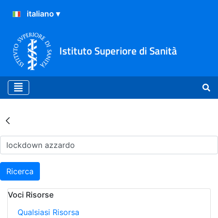
Istituto Superiore di Sanità
Risultati della Ricerca - Ar
Ricerca
Voci Risorse
Qualsiasi Risorsa