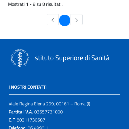
Mostrati 1 - 8 su 8 risultati.
Pagina
1
Istituto Superiore di Sanità
I NOSTRI CONTATTI
Viale Regina Elena 299, 00161 – Roma (I)
Partita I.V.A.
03657731000
C.F.
80211730587
Telefono:
06 4990 1