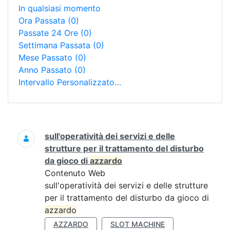
In qualsiasi momento
Ora Passata
(0)
Passate 24 Ore
(0)
Settimana Passata
(0)
Mese Passato
(0)
Anno Passato
(0)
Intervallo Personalizzato…
Ricerca
sull'operatività dei servizi e delle
strutture per il trattamento del disturbo
da gioco di
azzardo
Contenuto Web
sull'operatività dei servizi e delle strutture
per il trattamento del disturbo da gioco di
azzardo
AZZARDO
SLOT MACHINE