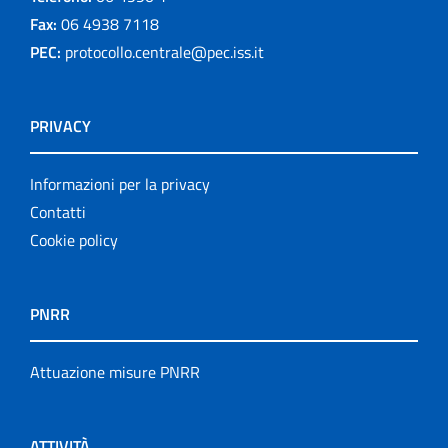
Fax:
06 4938 7118
PEC:
protocollo.centrale@pec.iss.it
PRIVACY
Informazioni per la privacy
Contatti
Cookie policy
PNRR
Attuazione misure PNRR
ATTIVITÀ