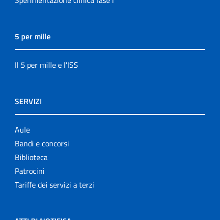
Sperimentazione clinica fase I
5 per mille
Il 5 per mille e l'ISS
SERVIZI
Aule
Bandi e concorsi
Biblioteca
Patrocini
Tariffe dei servizi a terzi