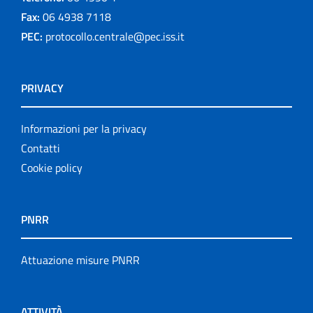
Fax:
06 4938 7118
PEC:
protocollo.centrale@pec.iss.it
PRIVACY
Informazioni per la privacy
Contatti
Cookie policy
PNRR
Attuazione misure PNRR
ATTIVITÀ