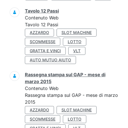
Tavolo 12 Passi
Contenuto Web
Tavolo 12 Passi
AZZARDO
SLOT MACHINE
SCOMMESSE
LOTTO
GRATTA E VINCI
VLT
AUTO MUTUO AIUTO
Rassegna stampa sul GAP - mese di
marzo 2015
Contenuto Web
Rassegna stampa sul GAP - mese di marzo
2015
AZZARDO
SLOT MACHINE
SCOMMESSE
LOTTO