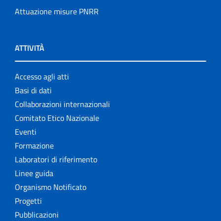
Attuazione misure PNRR
ATTIVITÀ
Accesso agli atti
Basi di dati
Collaborazioni internazionali
Comitato Etico Nazionale
Eventi
Formazione
Laboratori di riferimento
Linee guida
Organismo Notificato
Progetti
Pubblicazioni