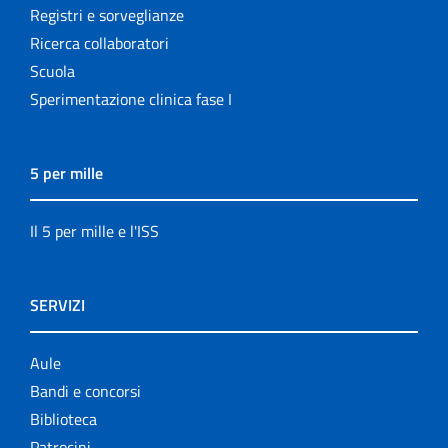
Registri e sorveglianze
Ricerca collaboratori
Scuola
Sperimentazione clinica fase I
5 per mille
Il 5 per mille e l'ISS
SERVIZI
Aule
Bandi e concorsi
Biblioteca
Patrocini