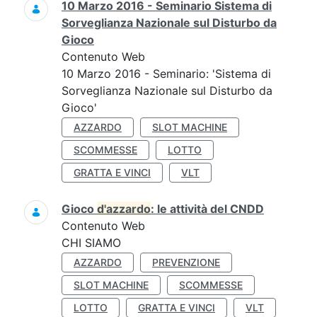
10 Marzo 2016 - Seminario Sistema di
Sorveglianza Nazionale sul Disturbo da
Gioco
Contenuto Web
10 Marzo 2016 - Seminario: 'Sistema di
Sorveglianza Nazionale sul Disturbo da
Gioco'
AZZARDO
SLOT MACHINE
SCOMMESSE
LOTTO
GRATTA E VINCI
VLT
Gioco
d'azzardo
: le attività del CNDD
Contenuto Web
CHI SIAMO
AZZARDO
PREVENZIONE
SLOT MACHINE
SCOMMESSE
LOTTO
GRATTA E VINCI
VLT