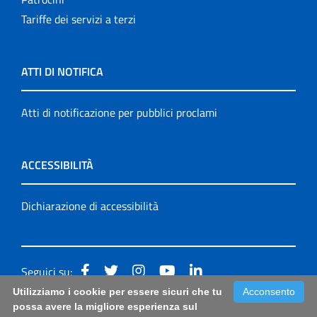
Tariffe dei servizi a terzi
ATTI DI NOTIFICA
Atti di notificazione per pubblici proclami
ACCESSIBILITÀ
Dichiarazione di accessibilità
Seguici su:
Utilizziamo i cookie per essere sicuri che tu
Acconsento
Accessibilità: form di segnalazione di prima istanza per
possa avere la migliore esperienza sul