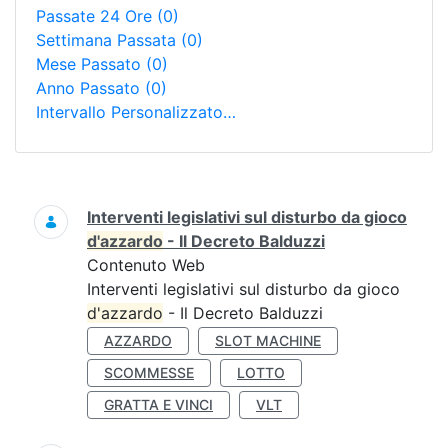
Passate 24 Ore
(0)
Settimana Passata
(0)
Mese Passato
(0)
Anno Passato
(0)
Intervallo Personalizzato…
Ricerca
Interventi legislativi sul disturbo da gioco
d'azzardo
- Il Decreto Balduzzi
Contenuto Web
Interventi legislativi sul disturbo da gioco
d'azzardo
- Il Decreto Balduzzi
AZZARDO
SLOT MACHINE
SCOMMESSE
LOTTO
GRATTA E VINCI
VLT