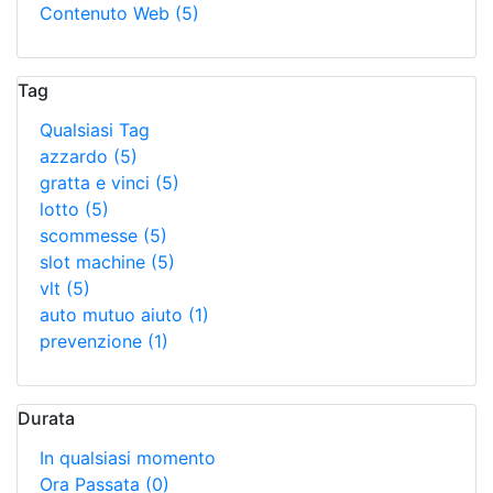
Contenuto Web
(5)
Tag
Qualsiasi Tag
azzardo
(5)
gratta e vinci
(5)
lotto
(5)
scommesse
(5)
slot machine
(5)
vlt
(5)
auto mutuo aiuto
(1)
prevenzione
(1)
Durata
In qualsiasi momento
Ora Passata
(0)