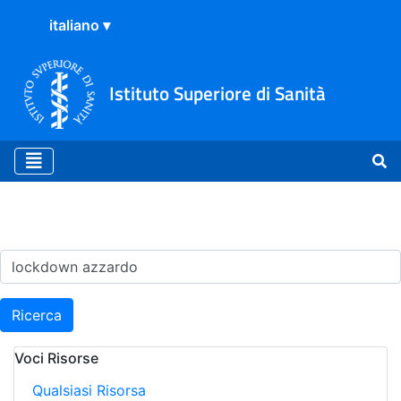
Istituto Superiore di Sanità
Risultati della Ricerca - Ar
Ricerca
Voci Risorse
Qualsiasi Risorsa