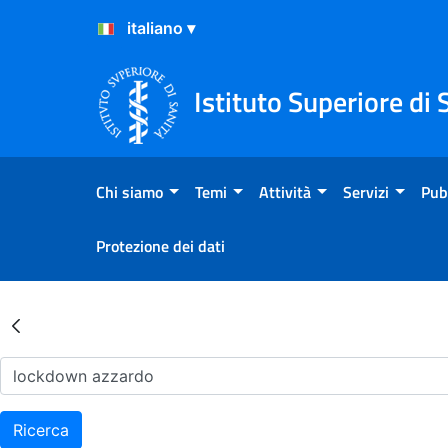
Salta al Contenuto
Salta al Footer
Istituto Superiore di 
Chi siamo
Temi
Attività
Servizi
Pub
Protezione dei dati
Risultati della Ricerca - Ar
Ricerca