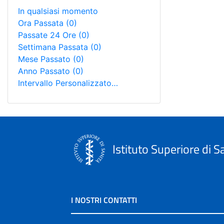
In qualsiasi momento
Ora Passata
(0)
Passate 24 Ore
(0)
Settimana Passata
(0)
Mese Passato
(0)
Anno Passato
(0)
Intervallo Personalizzato…
Istituto Superiore di S
I NOSTRI CONTATTI