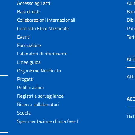
Accesso agli atti
Aul
Basi di dati
Ban
Collaborazioni internazionali
Bibl
Comitato Etico Nazionale
Patr
Eventi
Tari
Formazione
Laboratori di riferimento
ATT
Linee guida
Organismo Notificato
Atti
Progetti
Pubblicazioni
Registri e sorveglianze
ACC
Ricerca collaboratori
Scuola
Dich
Sperimentazione clinica fase I