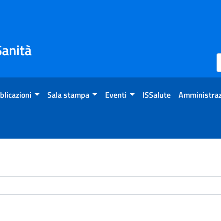
Sanità
blicazioni
Sala stampa
Eventi
ISSalute
Amministraz
chivio