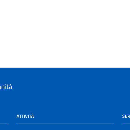
anità
ATTIVITÀ
SER