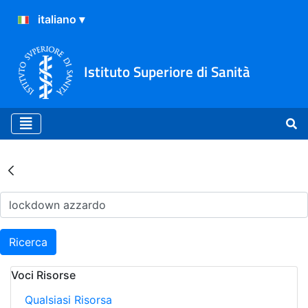
Istituto Superiore di Sanità
Risultati della Ricerca - Ar
Ricerca
Voci Risorse
Qualsiasi Risorsa