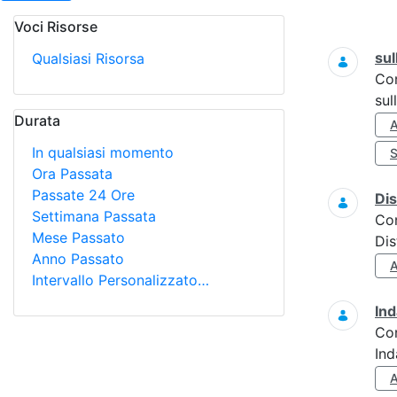
Voci Risorse
Ricerca
sul
Qualsiasi Risorsa
Co
sul
Durata
In qualsiasi momento
Ora Passata
Passate 24 Ore
Di
Settimana Passata
Co
Mese Passato
Di
Anno Passato
Intervallo Personalizzato…
Ind
Co
Ind