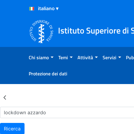
Salta al Contenuto
Salta al Footer
Istituto Superiore di 
Chi siamo
Temi
Attività
Servizi
Pub
Protezione dei dati
Risultati della Ricerca - Ar
Ricerca