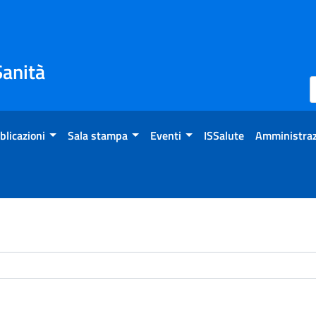
Sanità
blicazioni
Sala stampa
Eventi
ISSalute
Amministraz
chivio