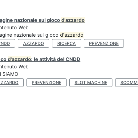
agine nazionale sul gioco
d'azzardo
ntenuto Web
agine nazionale sul gioco
d'azzardo
CNDD
AZZARDO
RICERCA
PREVENZIONE
oco
d'azzardo
: le attività del CNDD
ntenuto Web
I SIAMO
AZZARDO
PREVENZIONE
SLOT MACHINE
SCOMM