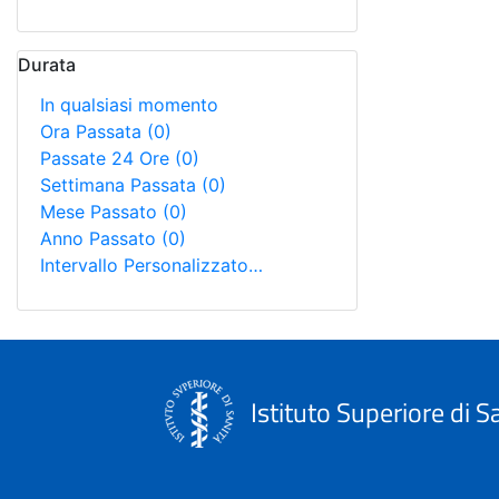
Durata
In qualsiasi momento
Ora Passata
(0)
Passate 24 Ore
(0)
Settimana Passata
(0)
Mese Passato
(0)
Anno Passato
(0)
Intervallo Personalizzato…
Istituto Superiore di S