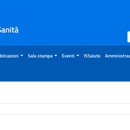
Sanità
blicazioni
Sala stampa
Eventi
ISSalute
Amministraz
chivio