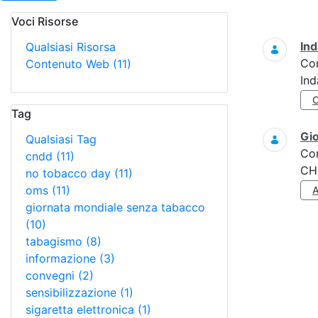
Voci Risorse
Ricerca
Ind
Qualsiasi Risorsa
Co
Contenuto Web
(11)
Ind
Tag
Gi
Qualsiasi Tag
Co
cndd
(11)
CH
no tobacco day
(11)
oms
(11)
giornata mondiale senza tabacco
(10)
tabagismo
(8)
informazione
(3)
convegni
(2)
sensibilizzazione
(1)
sigaretta elettronica
(1)