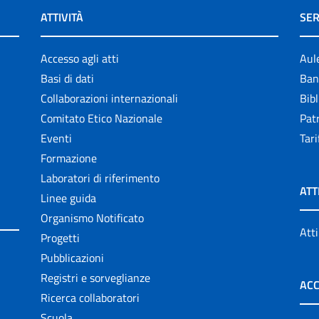
ATTIVITÀ
SER
Accesso agli atti
Aul
Basi di dati
Ban
Collaborazioni internazionali
Bibl
Comitato Etico Nazionale
Patr
Eventi
Tari
Formazione
Laboratori di riferimento
ATT
Linee guida
Organismo Notificato
Atti
Progetti
Pubblicazioni
Registri e sorveglianze
ACC
Ricerca collaboratori
Scuola