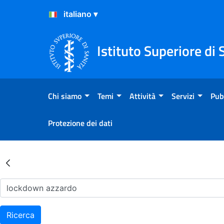
Salta al Contenuto
Salta al Footer
Istituto Superiore di 
Chi siamo
Temi
Attività
Servizi
Pub
Protezione dei dati
Risultati della Ricerca - Ar
Ricerca