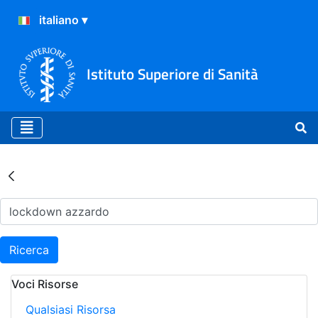
Istituto Superiore di Sanità
Risultati della Ricerca - Ar
Ricerca
Voci Risorse
Qualsiasi Risorsa