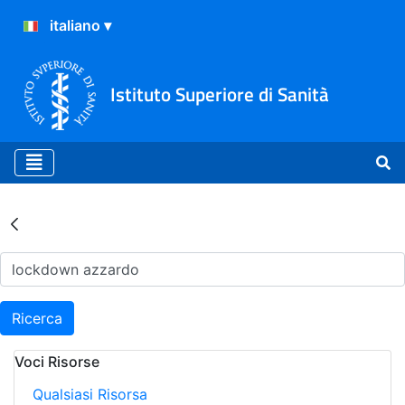
Istituto Superiore di Sanità
Risultati della Ricerca - Ar
Ricerca
Voci Risorse
Qualsiasi Risorsa