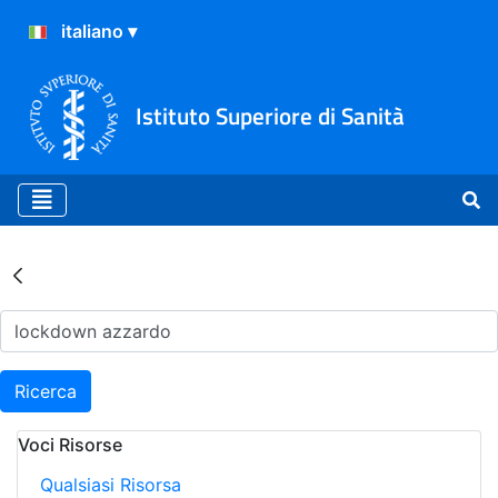
Istituto Superiore di Sanità
Risultati della Ricerca - Ar
Ricerca
Voci Risorse
Qualsiasi Risorsa