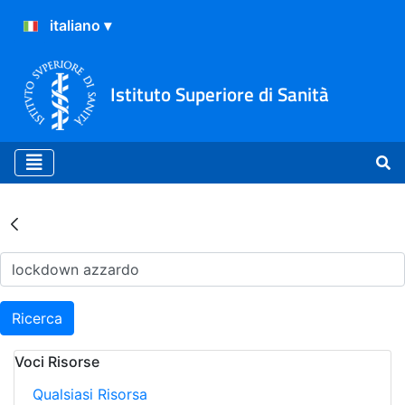
Istituto Superiore di Sanità
Risultati della Ricerca - Ar
Ricerca
Voci Risorse
Qualsiasi Risorsa