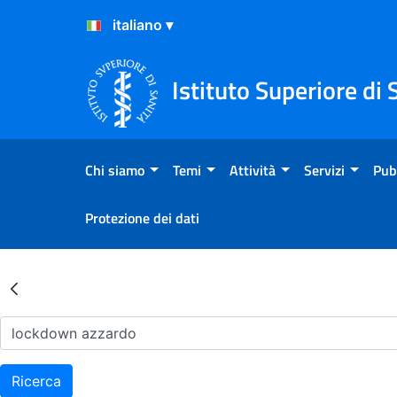
Salta al Contenuto
Salta al Footer
Istituto Superiore di 
Chi siamo
Temi
Attività
Servizi
Pub
Protezione dei dati
Risultati della Ricerca - Ar
Ricerca