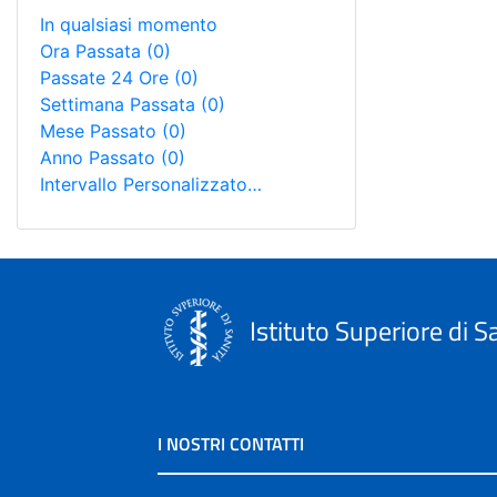
In qualsiasi momento
Ora Passata
(0)
Passate 24 Ore
(0)
Settimana Passata
(0)
Mese Passato
(0)
Anno Passato
(0)
Intervallo Personalizzato…
Istituto Superiore di S
I NOSTRI CONTATTI