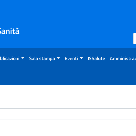
Sanità
blicazioni
Sala stampa
Eventi
ISSalute
Amministraz
chivio