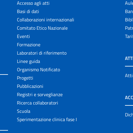
Accesso agli atti
Aul
Basi di dati
Ban
Collaborazioni internazionali
Bibl
Comitato Etico Nazionale
Patr
Eventi
Tari
Formazione
Laboratori di riferimento
ATT
Linee guida
Organismo Notificato
Atti
Progetti
Pubblicazioni
Registri e sorveglianze
ACC
Ricerca collaboratori
Scuola
Dich
Sperimentazione clinica fase I