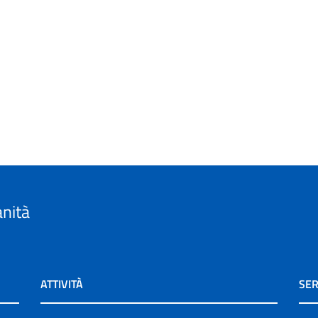
anità
ATTIVITÀ
SER