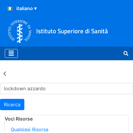
Istituto Superiore di Sanità
Risultati della Ricerca - Ar
Ricerca
Voci Risorse
Qualsiasi Risorsa