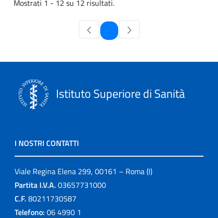
Mostrati 1 - 12 su 12 risultati.
Pagina
1
Istituto Superiore di Sanità
I NOSTRI CONTATTI
Viale Regina Elena 299, 00161 – Roma (I)
Partita I.V.A.
03657731000
C.F.
80211730587
Telefono:
06 4990 1