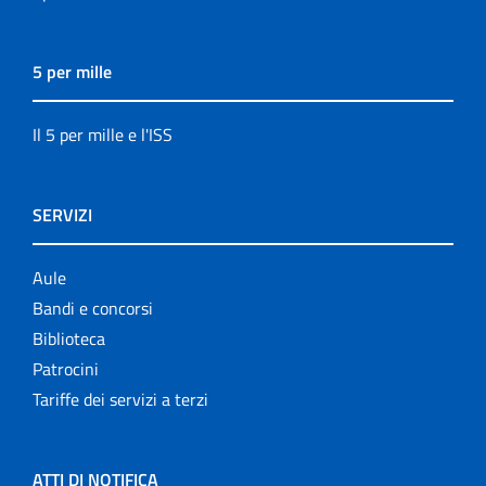
5 per mille
Il 5 per mille e l'ISS
SERVIZI
Aule
Bandi e concorsi
Biblioteca
Patrocini
Tariffe dei servizi a terzi
ATTI DI NOTIFICA