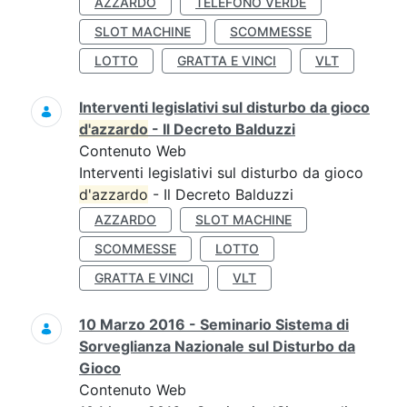
AZZARDO
TELEFONO VERDE
SLOT MACHINE
SCOMMESSE
LOTTO
GRATTA E VINCI
VLT
Interventi legislativi sul disturbo da gioco
d'azzardo
- Il Decreto Balduzzi
Contenuto Web
Interventi legislativi sul disturbo da gioco
d'azzardo
- Il Decreto Balduzzi
AZZARDO
SLOT MACHINE
SCOMMESSE
LOTTO
GRATTA E VINCI
VLT
10 Marzo 2016 - Seminario Sistema di
Sorveglianza Nazionale sul Disturbo da
Gioco
Contenuto Web