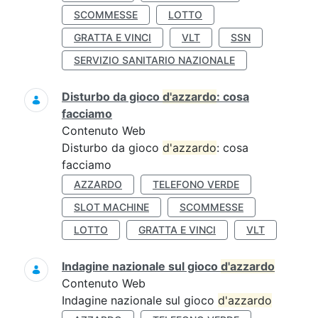
SCOMMESSE
LOTTO
GRATTA E VINCI
VLT
SSN
SERVIZIO SANITARIO NAZIONALE
Disturbo da gioco
d'azzardo
: cosa
facciamo
Contenuto Web
Disturbo da gioco
d'azzardo
: cosa
facciamo
AZZARDO
TELEFONO VERDE
SLOT MACHINE
SCOMMESSE
LOTTO
GRATTA E VINCI
VLT
Indagine nazionale sul gioco
d'azzardo
Contenuto Web
Indagine nazionale sul gioco
d'azzardo