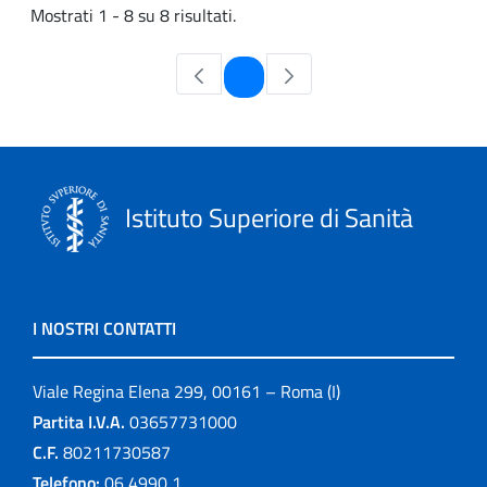
Mostrati 1 - 8 su 8 risultati.
Pagina
1
Istituto Superiore di Sanità
I NOSTRI CONTATTI
Viale Regina Elena 299, 00161 – Roma (I)
Partita I.V.A.
03657731000
C.F.
80211730587
Telefono:
06 4990 1