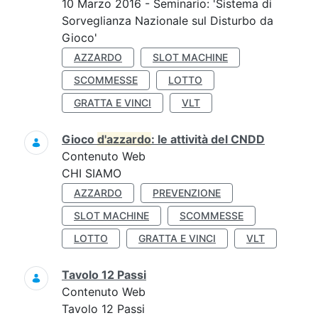
10 Marzo 2016 - Seminario: 'Sistema di
Sorveglianza Nazionale sul Disturbo da
Gioco'
AZZARDO
SLOT MACHINE
SCOMMESSE
LOTTO
GRATTA E VINCI
VLT
Gioco
d'azzardo
: le attività del CNDD
Contenuto Web
CHI SIAMO
AZZARDO
PREVENZIONE
SLOT MACHINE
SCOMMESSE
LOTTO
GRATTA E VINCI
VLT
Tavolo 12 Passi
Contenuto Web
Tavolo 12 Passi