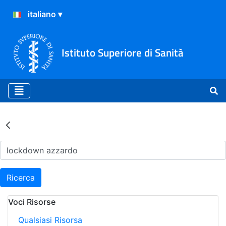
Istituto Superiore di Sanità
Risultati della Ricerca - Ar
Ricerca
Voci Risorse
Qualsiasi Risorsa