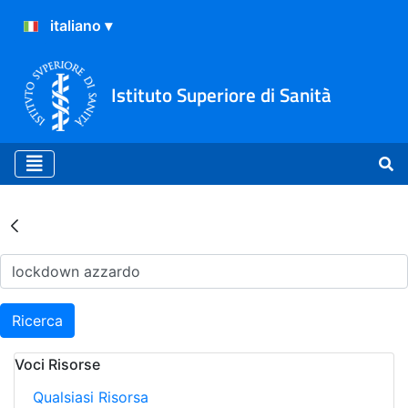
Istituto Superiore di Sanità
Risultati della Ricerca - Ar
Ricerca
Voci Risorse
Qualsiasi Risorsa