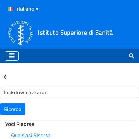
Istituto Superiore di Sanità
Risultati della Ricerca - Ar
Ricerca
Voci Risorse
Qualsiasi Risorsa