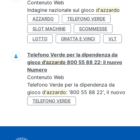
Contenuto Web
Indagine nazionale sul gioco
d'azzardo
AZZARDO
TELEFONO VERDE
SLOT MACHINE
SCOMMESSE
LOTTO
GRATTA E VINCI
VLT
Telefono Verde per la dipendenza da
gioco
d'azzardo
800 55 88 22: il nuovo
Numero
Contenuto Web
Telefono Verde per la dipendenza da
gioco
d'azzardo
: '800 55 88 22', il nuovo
TELEFONO VERDE