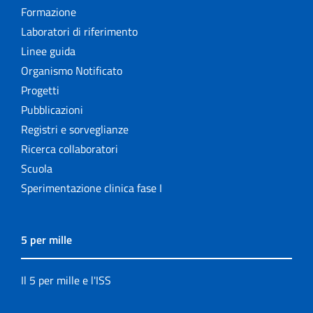
Formazione
Laboratori di riferimento
Linee guida
Organismo Notificato
Progetti
Pubblicazioni
Registri e sorveglianze
Ricerca collaboratori
Scuola
Sperimentazione clinica fase I
5 per mille
Il 5 per mille e l'ISS