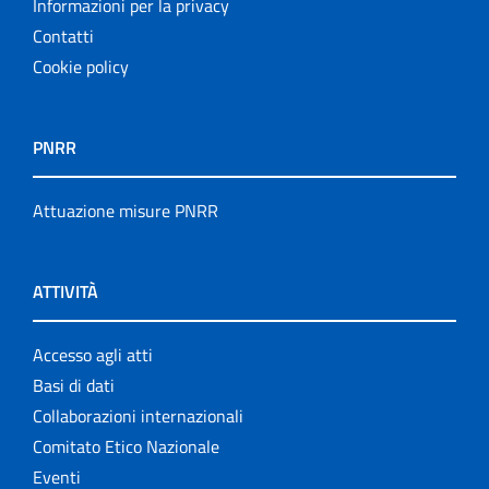
Informazioni per la privacy
Contatti
Cookie policy
PNRR
Attuazione misure PNRR
ATTIVITÀ
Accesso agli atti
Basi di dati
Collaborazioni internazionali
Comitato Etico Nazionale
Eventi