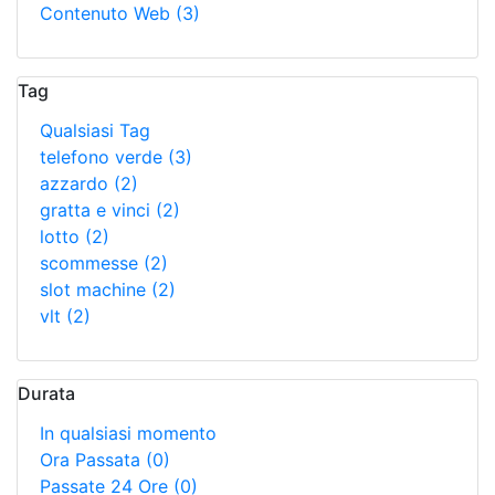
Contenuto Web
(3)
Tag
Qualsiasi Tag
telefono verde
(3)
azzardo
(2)
gratta e vinci
(2)
lotto
(2)
scommesse
(2)
slot machine
(2)
vlt
(2)
Durata
In qualsiasi momento
Ora Passata
(0)
Passate 24 Ore
(0)