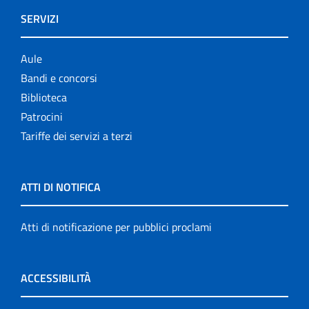
SERVIZI
Aule
Bandi e concorsi
Biblioteca
Patrocini
Tariffe dei servizi a terzi
ATTI DI NOTIFICA
Atti di notificazione per pubblici proclami
ACCESSIBILITÀ