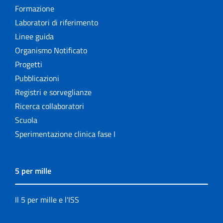
Formazione
Laboratori di riferimento
Linee guida
Organismo Notificato
Progetti
Pubblicazioni
Registri e sorveglianze
Ricerca collaboratori
Scuola
Sperimentazione clinica fase I
5 per mille
Il 5 per mille e l'ISS