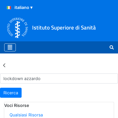
Istituto Superiore di Sanità
Risultati della Ricerca - Ar
Ricerca
Voci Risorse
Qualsiasi Risorsa